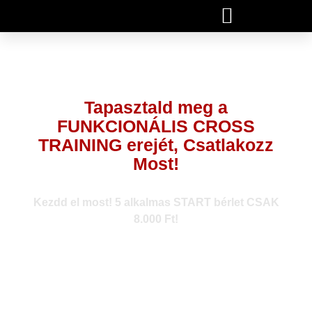
Tapasztald meg a
FUNKCIONÁLIS CROSS
TRAINING erejét, Csatlakozz
Most!
Kezdd el most! 5 alkalmas START bérlet CSAK
8.000 Ft!
LECSAPOK RÁ